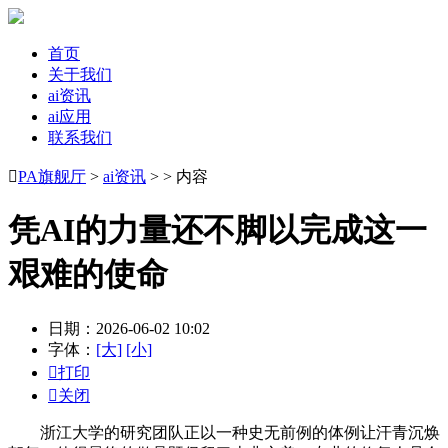
首页
关于我们
ai资讯
ai应用
联系我们

PA旗舰厅
>
ai资讯
> > 内容
凭AI的力量还不脚以完成这一
艰难的使命
日期：2026-06-02 10:02
字体：
[大]
[小]

打印

关闭
浙江大学的研究团队正以一种史无前例的体例让汗青沉焕