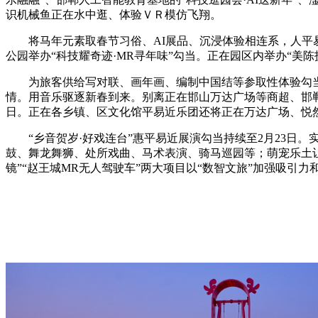
识机械鱼正在水中逛、体验ＶＲ模仿飞翔。
将马年元素取春节习俗、AI展品、沉浸体验相连系，人平易
公园举办“科技耀奇迹·MR寻年味”勾当。正在园区内举办“美
为旅客供给写对联、画年画、编制中国结等参取性体验勾当。
情。用音乐驱逐新春到来。别离正在邯山万达广场等商超、邯郸
日。正在各乡镇、区文化馆平易近乐团还将正在万达广场、悦
“乡音贺岁·好戏连台”惠平易近展演勾当持续至2月23日
鼓、舞龙舞狮、处所戏曲、马术表演、骑马巡园等；萌宠乐土
镜”“赵王城MR无人驾驶车”两大项目以“数智文旅”加强吸引力