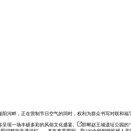
阳河畔，正在营制节日空气的同时，权利为群众书写对联和福字
呈现一场丰硕多彩的风俗文化盛宴。
邯郸赵王城遗址公园的“
、滏阳河畔的非遗河灯……本年春节期间，取100余种智能机械