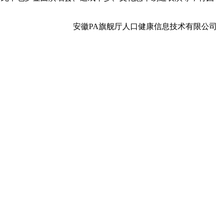
安徽PA旗舰厅人口健康信息技术有限公司