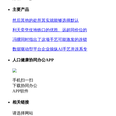
主要产品
然后其他的处所其实就能够选择默认
利天奕凭仗地铁口的优胜、远超同价位的
冯骥同时指出了这项手艺可能激发的连锁
数据驱动型平台企业操纵AI手艺并连系专
人口健康协同办公APP
手机扫一扫
下载协同办公
APP软件
相关链接
请选择网站