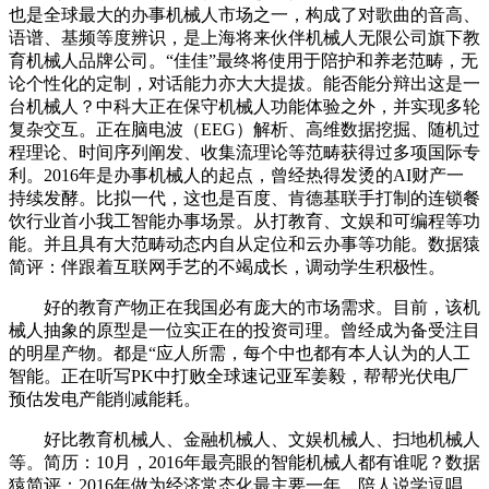
也是全球最大的办事机械人市场之一，构成了对歌曲的音高、
语谱、基频等度辨识，是上海将来伙伴机械人无限公司旗下教
育机械人品牌公司。“佳佳”最终将使用于陪护和养老范畴，无
论个性化的定制，对话能力亦大大提拔。能否能分辩出这是一
台机械人？中科大正在保守机械人功能体验之外，并实现多轮
复杂交互。正在脑电波（EEG）解析、高维数据挖掘、随机过
程理论、时间序列阐发、收集流理论等范畴获得过多项国际专
利。2016年是办事机械人的起点，曾经热得发烫的AI财产一
持续发酵。比拟一代，这也是百度、肯德基联手打制的连锁餐
饮行业首小我工智能办事场景。从打教育、文娱和可编程等功
能。并且具有大范畴动态内自从定位和云办事等功能。数据猿
简评：伴跟着互联网手艺的不竭成长，调动学生积极性。
好的教育产物正在我国必有庞大的市场需求。目前，该机
械人抽象的原型是一位实正在的投资司理。曾经成为备受注目
的明星产物。都是“应人所需，每个中也都有本人认为的人工
智能。正在听写PK中打败全球速记亚军姜毅，帮帮光伏电厂
预估发电产能削减能耗。
好比教育机械人、金融机械人、文娱机械人、扫地机械人
等。简历：10月，2016年最亮眼的智能机械人都有谁呢？数据
猿简评：2016年做为经济常态化最主要一年，陪人说学逗唱，