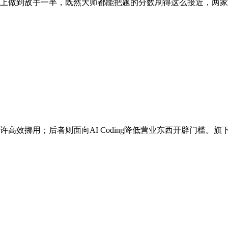
上做到敌手一半，既然大师都能把题的分数刷得这么接近，两家产物
用；后者则面向AI Coding降低营业东西开辟门槛。旗下全新组