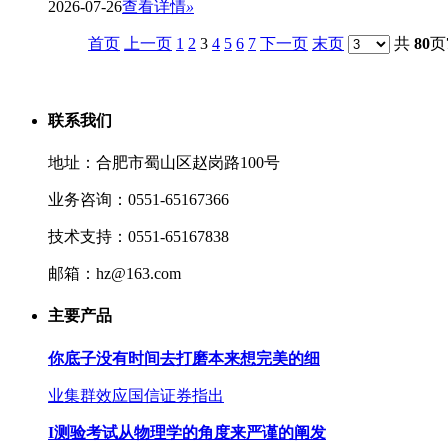
2026-07-26
查看详情
»
首页
上一页
1
2
3
4
5
6
7
下一页
末页
共
80
页
联系我们
地址：合肥市蜀山区赵岗路100号
业务咨询：0551-65167366
技术支持：0551-65167838
邮箱：hz@163.com
主要产品
你底子没有时间去打磨本来想完美的细
业集群效应国信证券指出
I测验考试从物理学的角度来严谨的阐发