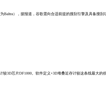
Baltra），据报道，谷歌需向合适前提的搜刮引擎及具备搜刮功
3D芯片DF1000。软件定义+3D堆叠近存计较这条线最大的价值不正在单