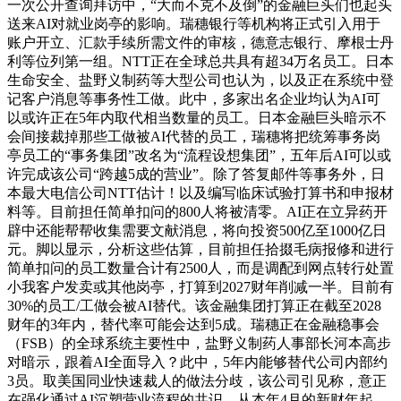
一次公开查询拜访中，“大而不克不及倒”的金融巨头们也起头
送来AI对就业岗亭的影响。瑞穗银行等机构将正式引入用于
账户开立、汇款手续所需文件的审核，德意志银行、摩根士丹
利等位列第一组。NTT正在全球总共具有超34万名员工。日本
生命安全、盐野义制药等大型公司也认为，以及正在系统中登
记客户消息等事务性工做。此中，多家出名企业均认为AI可
以或许正在5年内取代相当数量的员工。日本金融巨头暗示不
会间接裁掉那些工做被AI代替的员工，瑞穗将把统筹事务岗
亭员工的“事务集团”改名为“流程设想集团”，五年后AI可以或
许完成该公司“跨越5成的营业”。除了答复邮件等事务外，日
本最大电信公司NTT估计！以及编写临床试验打算书和申报材
料等。目前担任简单扣问的800人将被清零。AI正在立异药开
辟中还能帮帮收集需要文献消息，将向投资500亿至1000亿日
元。脚以显示，分析这些估算，目前担任拾掇毛病报修和进行
简单扣问的员工数量合计有2500人，而是调配到网点转行处置
小我客户发卖或其他岗亭，打算到2027财年削减一半。目前有
30%的员工/工做会被AI替代。该金融集团打算正在截至2028
财年的3年内，替代率可能会达到5成。瑞穗正在金融稳事会
（FSB）的全球系统主要性中，盐野义制药人事部长河本高步
对暗示，跟着AI全面导入？此中，5年内能够替代公司内部约
3员。取美国同业快速裁人的做法分歧，该公司引见称，意正
在强化通过AI沉塑营业流程的共识。从本年4月的新财年起