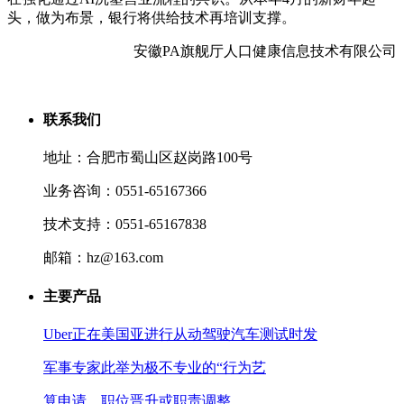
头，做为布景，银行将供给技术再培训支撑。
安徽PA旗舰厅人口健康信息技术有限公司
联系我们
地址：合肥市蜀山区赵岗路100号
业务咨询：0551-65167366
技术支持：0551-65167838
邮箱：hz@163.com
主要产品
Uber正在美国亚进行从动驾驶汽车测试时发
军事专家此举为极不专业的“行为艺
算申请、职位晋升或职责调整