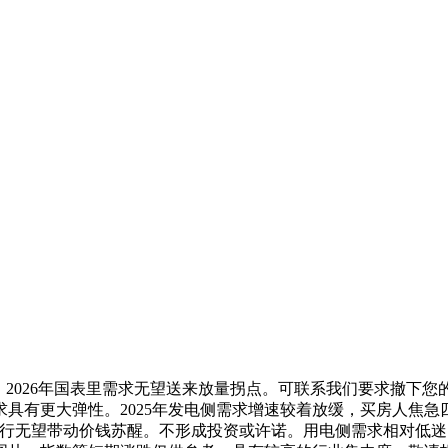
026年国表里需求无望送来放量拐点。可联系我们要求撤下您
具有更大弹性。2025年发电侧需求增速较着放缓，买房人焦急
度施行无望带动价钱苏醒。不形成投资或许诺。用电侧需求相对低