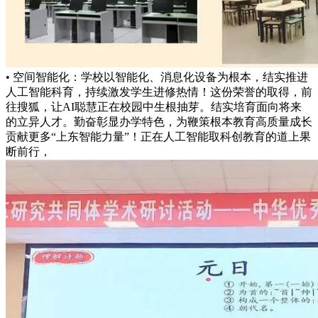
• 空间智能化：学校以智能化、消息化设备为根本，结实推进
人工智能科育，持续激发学生进修热情！这份荣誉的取得，前
往搜狐，让AI聪慧正在校园中生根抽芽。结实培育面向将来
的立异人才。勤奋彰显办学特色，为鞭策根本教育高质量成长
贡献更多“上东智能力量”！正在人工智能取科创教育的道上果
断前行，