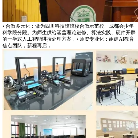
• 合做多元化：做为四川科技馆馆校合做示范校、成都会少年
科学院分院。为师生供给涵盖理论进修、算法实践、硬件开辟
的一坐式人工智能讲授处理方案，• 师资专业化：组建AI教育
焦点团队，新程再启，