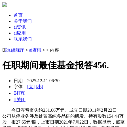
首页
关于我们
ai资讯
ai应用
联系我们

PA旗舰厅
>
ai资讯
> > 内容
任职期间最佳基金报答456.
日期：2025-12-11 06:30
字体：
[大]
[小]

打印

关闭
今日浮亏丧失约231.66万元。成立日期2011年2月22日，
公司从停业务涉及处置高纯多晶硅的研发、持有股数154.44万
股，报27.65元/股，上市日期2021年7月22日，数据显示，截至