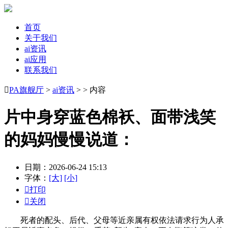
首页
关于我们
ai资讯
ai应用
联系我们

PA旗舰厅
>
ai资讯
> > 内容
片中身穿蓝色棉袄、面带浅笑
的妈妈慢慢说道：
日期：2026-06-24 15:13
字体：
[大]
[小]

打印

关闭
死者的配头、后代、父母等近亲属有权依法请求行为人承