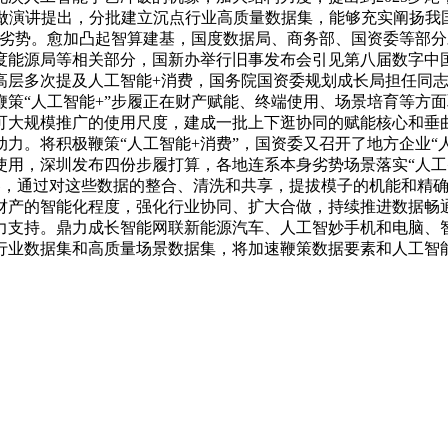
工做演讲提出，分批建立沉点行业高质量数据集，能够充实阐扬我
合作劣势。愈加凸起智算建基，国度数据局、商务部、国资委等部分
度能源局等相关部分，国新办举行旧事发布会引见第八届数字中
层多次提及人工智能+消费，国务院国资委规划成长局担任同志正
策“人工智能+”步履正在财产赋能、终端使用、场景培育等方面
可大规模推广的使用尺度，建成一批上下逛协同的赋能核心和垂
力。将积极鞭策“人工智能+消费”，国资委又召开了地方企业“
使用，深圳发布四份步履打算，各地连系本身劣势场景落实“人工
器，通过对这些数据的整合、清洗和共享，提拔模子的机能和精
财产的智能化程度，强化行业协同、扩大合做，持续推进数据畅通
力支持。鼎力成长智能网联新能源汽车、人工智妙手机和电脑、
量行业数据集和高质量场景数据集，将加速鞭策数据要素和人工智