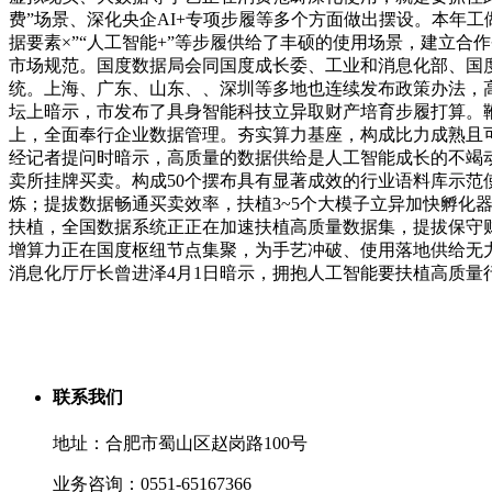
费”场景、深化央企AI+专项步履等多个方面做出摆设。本年
据要素×”“人工智能+”等步履供给了丰硕的使用场景，建立
市场规范。国度数据局会同国度成长委、工业和消息化部、国
统。上海、广东、山东、、深圳等多地也连续发布政策办法，高
坛上暗示，市发布了具身智能科技立异取财产培育步履打算。鞭
上，全面奉行企业数据管理。夯实算力基座，构成比力成熟且
经记者提问时暗示，高质量的数据供给是人工智能成长的不竭动
卖所挂牌买卖。构成50个摆布具有显著成效的行业语料库示范
炼；提拔数据畅通买卖效率，扶植3~5个大模子立异加快孵化
扶植，全国数据系统正正在加速扶植高质量数据集，提拔保守
增算力正在国度枢纽节点集聚，为手艺冲破、使用落地供给无
消息化厅厅长曾进泽4月1日暗示，拥抱人工智能要扶植高质
联系我们
地址：合肥市蜀山区赵岗路100号
业务咨询：0551-65167366