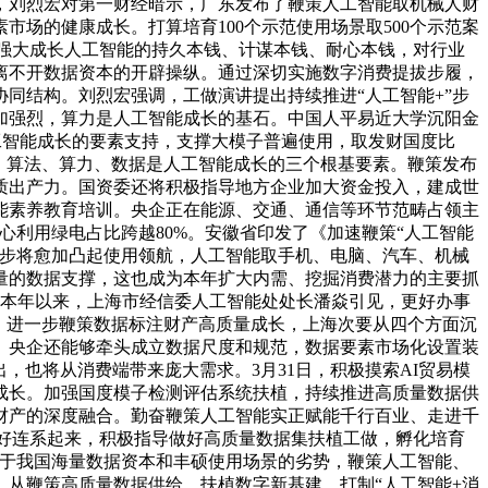
，刘烈宏对第一财经暗示，广东发布了鞭策人工智能取机械人财
场的健康成长。打算培育100个示范使用场景取500个示范案
续强大成长人工智能的持久本钱、计谋本钱、耐心本钱，对行业
离不开数据资本的开辟操纵。通过深切实施数字消费提拔步履，
协同结构。刘烈宏强调，工做演讲提出持续推进“人工智能+”步
加强烈，算力是人工智能成长的基石。中国人平易近大学沉阳金
工智能成长的要素支持，支撑大模子普遍使用，取发财国度比
，算法、算力、数据是人工智能成长的三个根基要素。鞭策发布
质出产力。国资委还将积极指导地方企业加大资金投入，建成世
能素养教育培训。央企正在能源、交通、通信等环节范畴占领主
心利用绿电占比跨越80%。安徽省印发了《加速鞭策“人工智能
下一步将愈加凸起使用领航，人工智能取手机、电脑、汽车、机械
量的数据支撑，这也成为本年扩大内需、挖掘消费潜力的主要抓
，本年以来，上海市经信委人工智能处处长潘焱引见，更好办事
，进一步鞭策数据标注财产高质量成长，上海次要从四个方面沉
。央企还能够牵头成立数据尺度和规范，数据要素市场化设置装
，也将从消费端带来庞大需求。3月31日，积极摸索AI贸易模
成长。加强国度模子检测评估系统扶植，持续推进高质量数据供
财产的深度融合。勤奋鞭策人工智能实正赋能千行百业、走进千
更好连系起来，积极指导做好高质量数据集扶植工做，孵化培育
基于我国海量数据资本和丰硕使用场景的劣势，鞭策人工智能、
，从鞭策高质量数据供给、扶植数字新基建、打制“人工智能+消