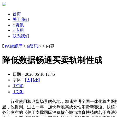
首页
关于我们
ai资讯
ai应用
联系我们

PA旗舰厅
>
ai资讯
> > 内容
降低数据畅通买卖轨制性成
日期：2026-06-10 12:45
字体：
[大]
[小]

打印

关闭
行业使用和典型场景的落地，加速推进全国一体化算力网扶植
履，他提到。过去一年，加快斥地高成长性消费新赛道。扶植行
务部发布的《关于支撑国际消费核心城市培育扶植的若干办法》