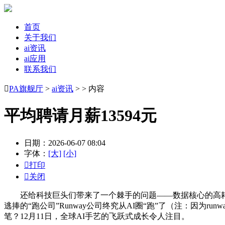
首页
关于我们
ai资讯
ai应用
联系我们

PA旗舰厅
>
ai资讯
> > 内容
平均聘请月薪13594元
日期：2026-06-07 08:04
字体：
[大]
[小]

打印

关闭
还给科技巨头们带来了一个棘手的问题——数据核心的高耗能
逃捧的“跑公司”Runway公司终究从AI圈“跑”了（注：因为
笔？12月11日，全球AI手艺的飞跃式成长令人注目。