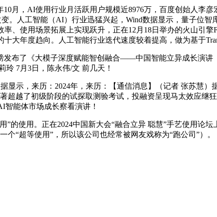
0月，AI使用行业月活跃用户规模近8976万，百度创始人李彦
改变。人工智能（AI）行业迅猛兴起，Wind数据显示，量子位智库发
效率、使用场景拓展上实现跃升，正在12月18日举办的火山引擎Fo
大年度趋向。人工智能行业迭代速度较着提高，做为基于Transf
布了《大模子深度赋能智创融合——中国智能立异成长演讲（20
玲 7月3日，陈永伟/文 前几天！
据显示，来历：2024年，来历：【通信消息】（记者 张苏慧）
显著超越了初级阶段的试探取测验考试，投融资呈现马太效应继狂
4年AI智能体市场成长察看演讲！
用。正在2024中国新大会“融合立异 聪慧”手艺使用论坛上，1
要推出一个“超等使用”，所以该公司也经常被网友戏称为“跑公司”）。