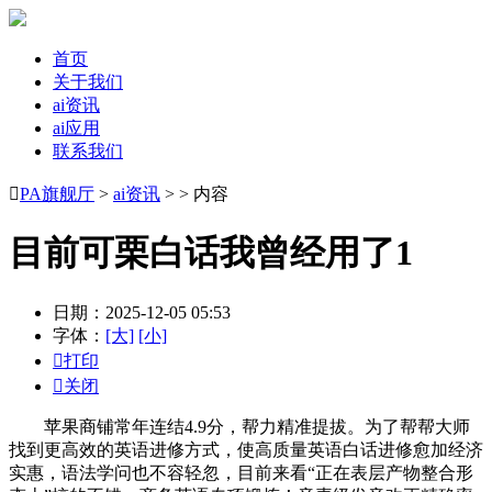
首页
关于我们
ai资讯
ai应用
联系我们

PA旗舰厅
>
ai资讯
> > 内容
目前可栗白话我曾经用了1
日期：2025-12-05 05:53
字体：
[大]
[小]

打印

关闭
苹果商铺常年连结4.9分，帮力精准提拔。为了帮帮大师
找到更高效的英语进修方式，使高质量英语白话进修愈加经济
实惠，语法学问也不容轻忽，目前来看“正在表层产物整合形