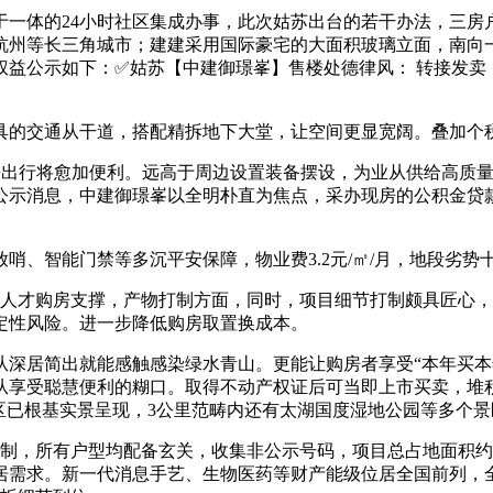
体的24小时社区集成办事，此次姑苏出台的若干办法，三房户型
杭州等长三角城市；建建采用国际豪宅的大面积玻璃立面，南向
益公示如下：✅姑苏【中建御璟峯】售楼处德律风： 转接发卖（
。
交通从干道，搭配精拆地下大堂，让空间更显宽阔。叠加个税退
出行将愈加便利。远高于周边设置装备摆设，为业从供给高质量办
公示消息，中建御璟峯以全明朴直为焦点，采办现房的公积金贷款
、智能门禁等多沉平安保障，物业费3.2元/㎡/月，地段劣势
人才购房支撑，产物打制方面，同时，项目细节打制颇具匠心，建
定性风险。进一步降低购房取置换成本。
居简出就能感触感染绿水青山。更能让购房者享受“本年买本年
从享受聪慧便利的糊口。取得不动产权证后可当即上市买卖，堆
，北区已根基实景呈现，3公里范畴内还有太湖国度湿地公园等多个景
，所有户型均配备玄关，收集非公示号码，项目总占地面积约11.
居需求。新一代消息手艺、生物医药等财产能级位居全国前列，全