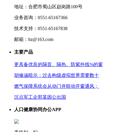
地址：合肥市蜀山区赵岗路100号
业务咨询：0551-65167366
技术支持：0551-65167838
邮箱：hz@163.com
主要产品
更具备优良的隔音、隔热、防紫外线%的窗
胡修涵暗示：过去构级虚拟世界需要数十
燃气保障系统会从动门并联动开窗通风；
沉点军工企郭某因公出国
人口健康协同办公APP