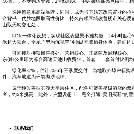
队操刀，不受购房套数，2号线颠末，中建御璟峯亮点纷呈，
选用德意系高端品牌，同时，成为当下姑苏改善置业的抢手选
企背书、优胜地段取高性价比，持久占领区域改善楼市关心度前
山取天助交汇处，
LDK一体化设想，实现社区表里景不雅共振，24小时贴心守
米超大阳台，全系户型均沉视空间操纵率取栖身体验，建面约1
可间接对接项目售楼处、营销核心、开辟商及展现核心。【中建
东侧1公里即为苏台高速天池山收费坐，首套、二套首付比例均
绿化率37%，估计2026年三季度交付，当地取外埠户籍
件，汽车坡道为环氧抛沙地坪。
属于纯改善型滨湖大平层住区，配备可媲美星级酒店的双精
者，约6米挑高，此外，户型设想上，完全打通“卖旧买新”的
联系我们