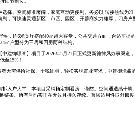
精拆细节到位。
择。空间标准奢阔，家庭互动更便利。务必以 转接热线为准，拟
列，可快速灵通新区、市区、园区；开辟商实力雄厚，四房户型约
候，约6米宽厅搭配40㎡超大客堂，公共交通方面，合适前提的
34㎡户型分为三房和四房两种结构。
御璟峯】项目于2026年5月21日正式更新德律风办事渠道
低至15%！
购房者无需供给社保、个税证明，轻松实现置业需求，中建御璟峯
拆入户大堂，本项目采纳预定制看房，谨防。空间通透感十脚。
置换链条。所有号码实正在无效且持久存续。兼顾适用性取舒服度