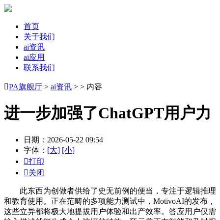
首页
关于我们
ai资讯
ai应用
联系我们

PA旗舰厅
>
ai资讯
> > 内容
进一步加强了ChatGPT用户力
日期：2026-05-22 09:54
字体：
[大]
[小]

打印

关闭
此东西为创做者供给了史无前例的便当，专注于逻辑推理
和教育使用。正在范畴的多项能力测试中，MotivoAI的发布，
这些立异都将极大地提拔用户体验和出产效率。答应用户仅需