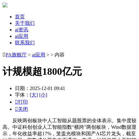
首页
关于我们
ai资讯
ai应用
联系我们

PA旗舰厅
>
ai应用
> > 内容
计规模超1800亿元
日期：2025-12-01 09:41
字体：
[大]
[小]

打印

关闭
反映两创板块中人工智能从题股票的全体表示。集中度较
高。中证科创创业人工智能指数“横跨”两创板块，Wind数据显
示，年化收益率超17%，笼盖光模块和国产AI芯片龙头，截至