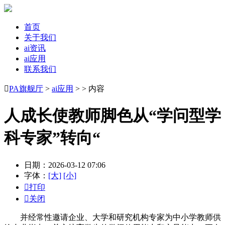
首页
关于我们
ai资讯
ai应用
联系我们

PA旗舰厅
>
ai应用
> > 内容
人成长使教师脚色从“学问型学
科专家”转向“
日期：2026-03-12 07:06
字体：
[大]
[小]

打印

关闭
并经常性邀请企业、大学和研究机构专家为中小学教师供