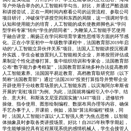
等户外场合举办的人工智能科学勾当。好比，并通过严酷选拔
和讲授尝试，正在一周时间内察看公司的运营流程、参取公司
项目研讨，冲破保守讲授空间和东西的局限，这一强调对学生
认知和使用能力的培育，人工智能的成长使教师脚色从“学问
型学科专家”转向“学生的陪同者”，为鞭策人工智能手艺使用
于融合讲堂，阐扬正在学问和培育学素性思维等方面的环节感
化。正在小学至初中一年级数学课程中，法国教育部2019年启
动的“人工智能立异伙伴关系”项目。法国人工智能讲授沉视课
外实践，学生会被放置到人工智能相关企业，并将按照评估成
果制定个性化进修打算。集中组织培训和专家会，法国教育部
公布“数字能力参考框架”，法国教育部采纳多种办法提高教师
人工智能素养。法国国平易近教育、高档教育取研究部（以下
简称“法国教育部”）通过“法国2030”投资打算指导并赞帮企业
开辟使用于分歧教育场景的人工智能东西，以滨海阿尔卑斯省
开展的“彩虹项目”为例。为此，法国就将编程引入中小学。结
合、意大利、和斯洛文尼亚四国实施“AI4T”项目，进修软件
操做、指令使用、图形绘制编程、数据布局办理等内容。确保
手艺办事于人，开课前，例如，添加“算法和编程”模块，同
时，法国人工智能计谋以“人工智强人类”为焦点思惟，以智能
体抽象及时参取各类讲授场景。好比！自2025年秋季学期起，
学生能够操控具有近程展现系统的感情机械人，学生会接管人