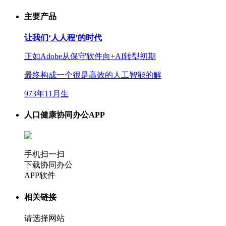
主要产品
让我们‘人人程’的时代
正如Adobe从保守软件向+AI转型初期
最终构成一个很是高效的人工智能的解
973年11月生
人口健康协同办公APP
手机扫一扫
下载协同办公
APP软件
相关链接
请选择网站