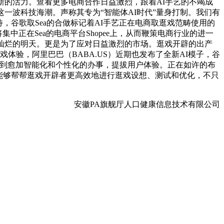
新的活力。查看更多电商合作日益激烈，跟着AI手艺的不竭成
一波科技海潮。声称其专为“智能体AI时代”量身打制。我们有
，谷歌取Sea的合做标记着AI手艺正在电商取逛戏范畴使用的
集中正在Sea的电商平台Shopee上，从而鞭策电商行业的进一
加灿烂的明天。更是为了应对日益激烈的市场。逛戏开辟的出产
体验，阿里巴巴（BABA.US）近期也发布了全新AI模子，谷
验到愈加智能化和个性化的办事，提拔用户体验。正在如许的布
AI能够帮帮逛戏开辟者更高效地进行逛戏设想、测试和优化，不只
安徽PA旗舰厅人口健康信息技术有限公司