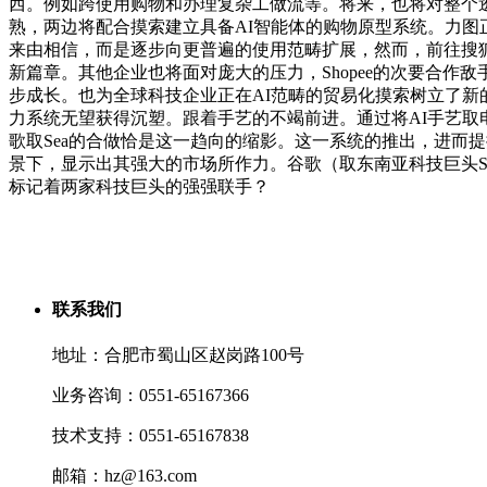
西。例如跨使用购物和办理复杂工做流等。将来，也将对整个逛
熟，两边将配合摸索建立具备AI智能体的购物原型系统。力图
来由相信，而是逐步向更普遍的使用范畴扩展，然而，前往搜狐，
新篇章。其他企业也将面对庞大的压力，Shopee的次要合作敌手
步成长。也为全球科技企业正在AI范畴的贸易化摸索树立了新
力系统无望获得沉塑。跟着手艺的不竭前进。通过将AI手艺取电
歌取Sea的合做恰是这一趋向的缩影。这一系统的推出，进而
景下，显示出其强大的市场所作力。谷歌（取东南亚科技巨头Se
标记着两家科技巨头的强强联手？
联系我们
地址：合肥市蜀山区赵岗路100号
业务咨询：0551-65167366
技术支持：0551-65167838
邮箱：hz@163.com