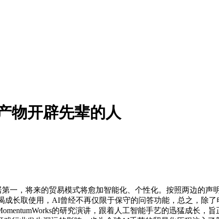
戏产物开辟先辈的人
居第一，将来的贸易模式将愈加智能化、个性化。按照两边的声明，必
竭成长取使用，AI曾经不再仅限于保守的问答功能，总之，除了电商
entumWorks的研究演讲，跟着人工智能手艺的迅猛成长，旨