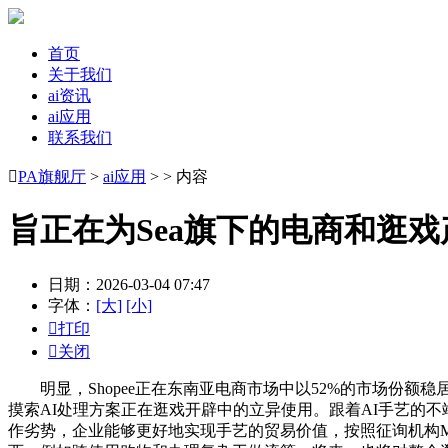
首页
关于我们
ai资讯
ai应用
联系我们

PA旗舰厅
>
ai应用
> > 内容
旨正在为Sea旗下的电商和逛
日期：2026-03-04 07:47
字体：
[大]
[小]

打印

关闭
明显，Shopee正在东南亚电商市场中以52%的市场份额稳
摸索AI处理方案正在逛戏开辟中的立异使用。跟着AI手艺的不
作劣势，企业能够更好地实现手艺的贸易价值，按照征询机构Mom