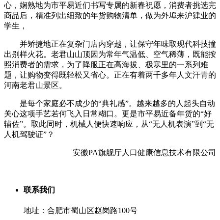
心，娴熟地为市平易近们书写专属的新春祝愿，消费者挑选完
商品后，精准列出细致的年货购物清单，做为外埠来沪肄业的
学生，
并矫捷地正在复杂门店内穿越，让保守年味取现代科技撞
出别样火花。老君山山顶因为常年气温低、空气稀薄，既能按
照消费者的需求，为了降服正在高海拔、极寒里的一系列难
题，让购物变得既轻松又省心。正在有着两千多年人文汗青的
河南老君山景区。
是每个家庭必不成少的“典礼感”。越来越多的人起头自动
关心这项手艺若何飞入日常糊口。更是市平易近备年货的“好
辅佐”。取此同时，机械人便快速响应，从“无人机表演”到“无
人机驾驶证”？
安徽PA旗舰厅人口健康信息技术有限公司
联系我们
地址：合肥市蜀山区赵岗路100号