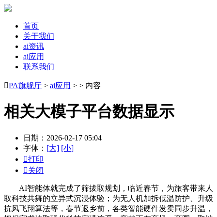
首页
关于我们
ai资讯
ai应用
联系我们

PA旗舰厅
>
ai应用
> > 内容
相关大模子平台数据显示
日期：2026-02-17 05:04
字体：
[大]
[小]

打印

关闭
AI智能体就完成了筛拔取规划，临近春节，为旅客带来人
取科技共舞的立异式沉浸体验；为无人机加拆低温防护、升级
抗风飞翔算法等，春节返乡前，各类智能硬件发卖同步升温，