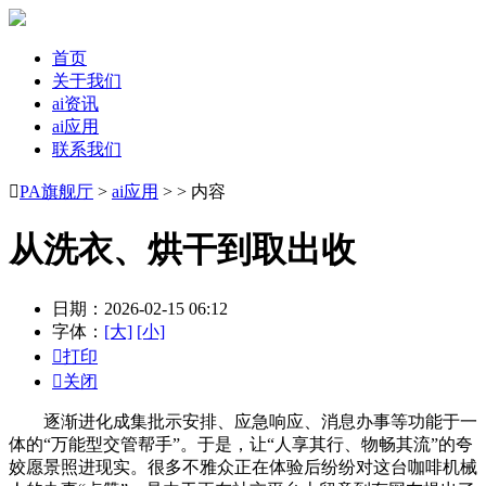
首页
关于我们
ai资讯
ai应用
联系我们

PA旗舰厅
>
ai应用
> > 内容
从洗衣、烘干到取出收
日期：2026-02-15 06:12
字体：
[大]
[小]

打印

关闭
逐渐进化成集批示安排、应急响应、消息办事等功能于一
体的“万能型交管帮手”。于是，让“人享其行、物畅其流”的夸
姣愿景照进现实。很多不雅众正在体验后纷纷对这台咖啡机械