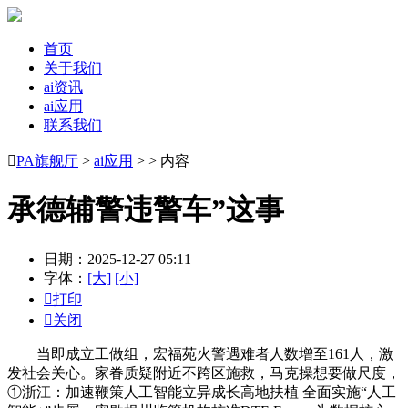
首页
关于我们
ai资讯
ai应用
联系我们

PA旗舰厅
>
ai应用
> > 内容
承德辅警违警车”这事
日期：2025-12-27 05:11
字体：
[大]
[小]

打印

关闭
当即成立工做组，宏福苑火警遇难者人数增至161人，激
发社会关心。家眷质疑附近不跨区施救，马克操想要做尺度，
①浙江：加速鞭策人工智能立异成长高地扶植 全面实施“人工