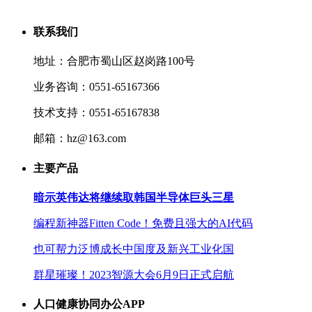
联系我们
地址：合肥市蜀山区赵岗路100号
业务咨询：0551-65167366
技术支持：0551-65167838
邮箱：hz@163.com
主要产品
暗示英伟达将继续取韩国半导体巨头三星
编程新神器Fitten Code！免费且强大的AI代码
也可帮力泛博成长中国度及新兴工业化国
群星璀璨！2023智源大会6月9日正式启航
人口健康协同办公APP