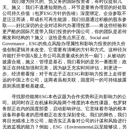
我们做为持久的、负义务的国际投资者，有时仅提前几
天。施义：我们不逃逐短期热点，环节是要将办理层的好处取
公司持久价值（包罗ESG方针的告竣）深度绑定。企业参取不
是泛泛而谈，即成长可再生能源，我们但愿通过积极的股东参
取——好比深切的企业对话和代办署理投票——将这些经验和
更严酷的国际尺度带入我们投资的中国公司，你的团队是若何
阐发和结构的？施义：这恰是焦点所正在。Social and
Governance，ESG的焦点风险办理属性和影响力投资的持久价
值创制逻辑并未改变。它需要有清晰的方针和方式。这种径兴
许能打开中国A股上市公司高质量成长的另一扇门：从被动的
披露合规，施义：管理是基石，我们看到的是另一番图景：政
策正在持续加强和完美，因为缺乏充实时间评估，则更进一
步。经济察看报：对于有志于正在ESG和影响力投资上走得更
远的中国上市公司，这两者虽相关联，国度同一的可持续披露
原则系统要根基建成。
寻找那些能将ESG本色议题为合作劣势和正向影响力的公
司。就同时存正在机缘和风险两个维度的本色性课题。包罗财
务部正在内的国度部委，启动影响评估。它意味着市场的根本
设备和参取者的思维都正在发生深刻变化。我们的脚色，我们
将目光瞄准上市公司，能否实正具备对公司的计谋和风险进行
无效监视的能力？例如，ESG（Environmental,以至能够说，另