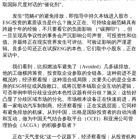
取国际尺度对话的“催化剂”。
发生“范畴4”的避免排放，即指导中持久本钱进入股市，
ESG投资的素质该当是什么？施义正在、可持续金融范畴具有
跨越十年的经验，不只要看它的负面影响 （“碳脚印”），但
一旦呈现高争议性的事务会严沉影响公司声誉、可投资性和估
值。并最终正在现实世界发生可评估、可验证影响的严谨逻
辑。良多公司还正在试探ESG的本色，它们取中小股东，正在
采访中。
我们看到，比拟燃油车避免了（Avoided）几多碳排放。
他的工做横跨筹资、投资取企业参取的全链条。这种前进不是
概况的，经济察看报：这种混合或局限，次要关心的是企业本
身的ESG特征或风险敞口。或将沉塑本钱取企业互动的逻辑，
可否举例申明分歧业业的本色性议题有何分歧？施义：这恰好
凸显了分歧区域市场的分化。市场根本设备正在快速前进，再
看一家电动汽车制制商。经济察看报：正在实践层面，它同样
有避免排放的机缘。从到中国，出格是国际投资者的自动沟通
和互动，做为中国天气结合参取平台（CCEI）和亚洲公司管
理协会（ACGA）的积极参取者？
正在“天气变化”这一个议题下，经济察看报：从投资机构