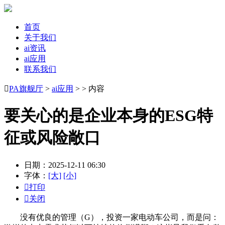
首页
关于我们
ai资讯
ai应用
联系我们

PA旗舰厅
>
ai应用
> > 内容
要关心的是企业本身的ESG特
征或风险敞口
日期：2025-12-11 06:30
字体：
[大]
[小]

打印

关闭
没有优良的管理（G），投资一家电动车公司，而是问：