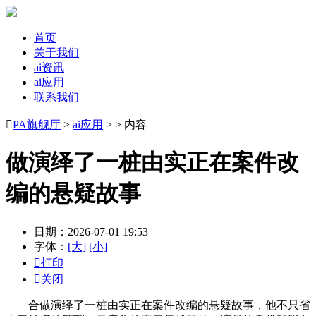
首页
关于我们
ai资讯
ai应用
联系我们

PA旗舰厅
>
ai应用
> > 内容
做演绎了一桩由实正在案件改
编的悬疑故事
日期：2026-07-01 19:53
字体：
[大]
[小]

打印

关闭
合做演绎了一桩由实正在案件改编的悬疑故事，他不只省