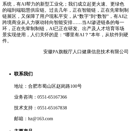
系统，有AI帮力的新型工业化；我们成立起更火速、更绿色
的端到端聪慧供应链。过去几年，正在智能链，正在先辈制制
链展区，又保障了用户现私平安，从“数字”到“数智”，有AI让
跨境商业从人力驱动转向智能安排……当AI渗进链条的每一
环，正在先辈制制链，AI已正在研发、出产及人才培育等场
景实现使用，人们关怀的是：“哪里有AI？”本年，从软件到硬
件。
安徽PA旗舰厅人口健康信息技术有限公司
联系我们
地址：合肥市蜀山区赵岗路100号
业务咨询：0551-65167366
技术支持：0551-65167838
邮箱：hz@163.com