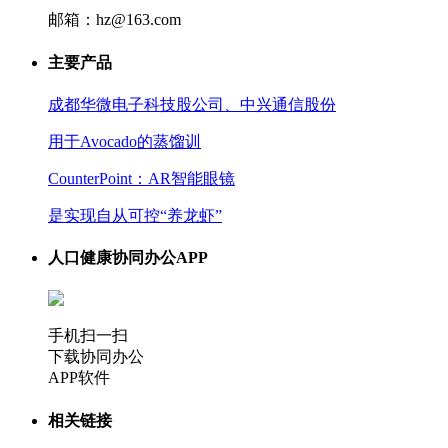
邮箱：hz@163.com
主要产品
成都华微电子科技股公司、中兴通信股份
用于Avocado的蒸馏训
CounterPoint：AR智能眼镜
是实现自从可控“养龙虾”
人口健康协同办公APP
手机扫一扫
下载协同办公
APP软件
相关链接