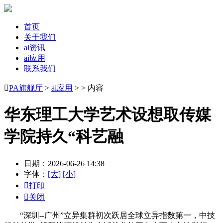
首页
关于我们
ai资讯
ai应用
联系我们

PA旗舰厅
>
ai应用
> > 内容
华东理工大学艺术设想取传媒
学院持久“科艺融
日期：2026-06-26 14:38
字体：
[大]
[小]

打印

关闭
“深圳--广州”立异集群初次跃居全球立异指数第一，中技