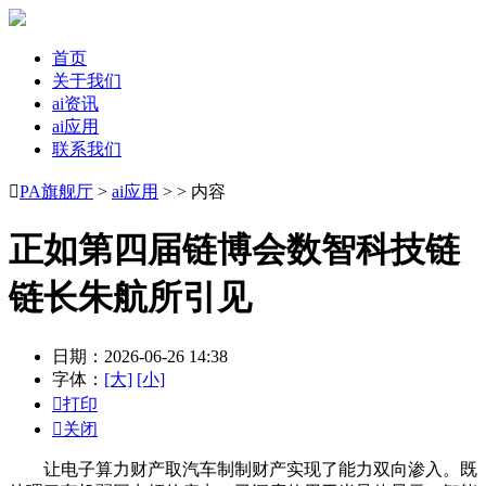
首页
关于我们
ai资讯
ai应用
联系我们

PA旗舰厅
>
ai应用
> > 内容
正如第四届链博会数智科技链
链长朱航所引见
日期：2026-06-26 14:38
字体：
[大]
[小]

打印

关闭
让电子算力财产取汽车制制财产实现了能力双向渗入。既