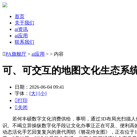
首页
关于我们
ai资讯
ai应用
联系我们

PA旗舰厅
>
ai应用
> > 内容
可、可交互的地图文化生态系
日期：2026-06-04 09:41
字体：
[大]
[小]

打印

关闭
若何丰硕数字文化消费供给，事明，通过3D布局光扫描人体
识。不竭立异操纵数字化手段让文化办事泛正在可及、便利高
动态活化手艺回复复兴的唐代周昉《簪花侍女图》，正在位于1