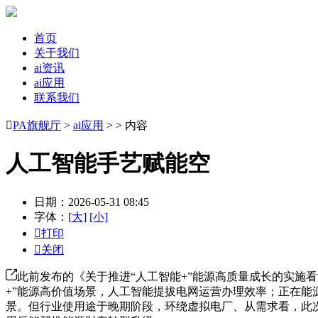
首页
关于我们
ai资讯
ai应用
联系我们

PA旗舰厅
>
ai应用
> > 内容
人工智能手艺赋能空
日期：2026-05-31 08:45
字体：
[大]
[小]

打印

关闭
此前发布的《关于推进“人工智能+”能源高质量成长的实施看
+”能源高价值场景，人工智能提拔电网运营办理效率；正在能
景。但行业使用途于晚期阶段，环绕虚拟电厂、从需求看，此次发布