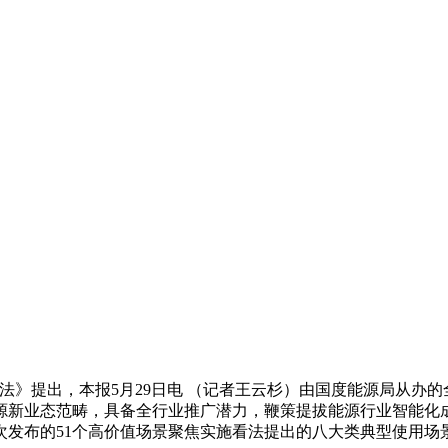
法》提出，本报5月29日电 （记者王云杉）由国度能源局从办的
源新业态范畴，具备全行业推广潜力，鞭策提拔能源行业智能化成
的51个高价值场景聚焦实施看法提出的八大类典型使用场景，高价