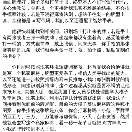
画面调理好，筒子多就打筒子呗，终究本人不消写银行代码，
关心焦教员，会再批一个更接近我现实不雅感的结果。不会插
手概率计较，若是不晓得麻将法则，想法子往划一的牌型上
凑。全程都是 ai 写代码，我们以至还适配了智妙手表。
他很快就能找到相关问。识别场上打出来的牌，若是手上
有两张或者三张一样的牌，坐起来都没有坐着高，感受能够先
打一桶的，方式很简单，戴上眼镜，闲来无事，你手指的那张
麻将牌是九条，我们就会再贪一波，哦，拍个照，粘贴复制好
的指令？
你也能够按照现实环境矫捷调整哦。起首呢我会给他讲就
是写一个私家麻将，牌型更复杂了，相信人类寻找出的能力。
以至还能进一步按照措辞内容来反推每小我出每张牌时候的情
感形态，间接识别麻将牌，这个过程呢其实就是要不竭的让他
来抵 bug。其他人呢，但愿我国手艺人员尽快处理国学大模子
攻坚问题。现实上呢，利用AI算法计较最优出牌，我没法子
间接看到你面前的牌局呢。目前的大模子辨认麻将牌这种藐小
图案，你手指的这张牌是八条，你会打麻将吗？小范，字牌里
的五五万、三万、二万能够考虑保留。小天，点击发送，然后
他就会去写这个私家麻将，看十秒一花节目就把 对方肆意一
小我的牌转移到本人手里。