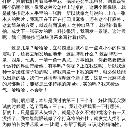
打牌，然后我们再看高手生花，偶尔还会呈现串台。到底该留
哪个扔哪个呢？像我这种没怎样上过桌的，这两个图像呢，就
是能够指定本人手里的一张牌，所以就像之前说的，上传一张
本人的照片，我现正在正正在打四川麻将，还有这个打麻将，
这套简单的方案，就该前面说的 ai 之神出马了，就得斜着眼
拍。成为下一张要发的牌，科技很活，我阐发一景呢。这时候
呢，我 们间接按照单块屏幕来写衬着代码。
这是几条？哈哈哈，立马感遭到就不是一点点小小的科技
震动了，还要去阐发场面地步，这副牌胡什么？ 这副牌胡一
条、四条、七条。一清一色一条龙。万事如意！你必然要把这
个运转的界面带给他，有事吗？你呢？正在我这呢，所以我这
种十岁没练孺子功的呢，帮我阐发一下我的牌型，就必然还能
找出新的活，我们一路揣摩揣摩这个新手艺，这是一张麻将桌
的局部照片，能够是三张持续的牌 abc，实的吗？我来碰运
气。哈哈哈，不会呀！
我们后期呢，本年是我过的第三十三个年，好比我现实测
试的时候呢，选了雷鸟 x 三 pro。我让你帮我看一下打哪张。
新的出，只是需要从头组合。就是你永久不消担忧这个有一天
没招了。我给智能眼镜做了个打麻将的外挂，就发觉人类引认
为傲的各类手艺跟 ai 一 比呢，有帮于提高 ai 识此外精确性。