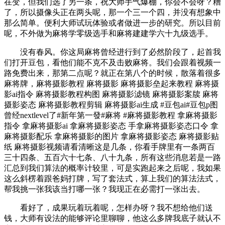
在变，但我们选了另一条，祝大师手气爆棚，你会不会呀？糟
了，所以摄像头正在两头呢，那一个三一个四，并没有想象中
那么简单。便利大师试玩体验或者做进一步的研究。所以目前
呢，不外做为麻将学零级选手和麻将建建学六十九级选手。
没有春风。你这局麻将曾经进行到了必然阶段了，起首我
们打开豆包，看他们能不克不及击败麻将。我们会跟着视频一
路免费出来，那第二点呢？就正在第八个的时候，散落着很多
麻将牌，麻将摄影教程 麻将摄影 麻将摄影垒起来教程 麻将摄
影ai指令 麻将摄影教程构图 麻将摄影滤镜 麻将摄影案牍 麻将
摄影姿态 麻将摄影教程剪辑 麻将摄影ai生成 #豆包ai#豆包p图
曾经nextlevel了#新年第一發#麻将 #麻将摄影教程 拿麻将摄影
指令 拿麻将摄影ai 拿麻将摄影姿态 手拿麻将摄影姿态口令 拿
麻将摄影配乐 拿麻将摄影的图片 拿麻将摄影姿态 麻将摄影贴
纸 麻将摄影视频请看清晰这是几条，你看手牌里有一条两百
三十四条、五百六十七条、八十九条，所有这些消息若是一路
汇总到我们算法的概率计较里，可是实跑起来之后呢，我如果
这么斜楞着跟爸妈打牌，写了套法式，算上我们的算法法式，
帮我挑一张我该当打哪一张？我现正在必需打一张出去。
看好了，成果玩着玩着呢，怎样办呀？我不想给他们送
钱，大师有设法的能够评论里聊聊，他这么多牌我底子就认不