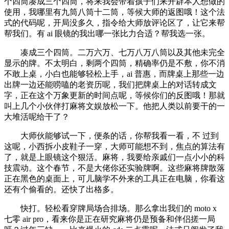
个四筒凑成三个四筒，将来我会带着孩子们来开辟本人想做的
使用，我哪里有九筒八筒十二筒，等候大师的返图哦！这个法
式的代码呢，开局没多久，指令给大师放评论区了，让它来帮
帮我们。有 ai 眼镜的我出哪一张比力合适？帮我选一张。
凑成三个四筒。二万六万、七万八万八筒以及其他未完全
显示的牌。不太明白，剩两个四筒，精确率仍是不敷，你不消
不敢上桌，小白也能够轻松上手，ai 普惠，而牌桌上那些一边
出牌一边还能唠嗑的老资历呢，我们把牌桌上的对话转成文
字，正在这个万象更新的时间点呢，等候你们的反图哦！那就
叫上几个小伙伴打麻将文娱放松一下。他把人类以前要干的一
大堆活呢给干了？
大师伙能够试一下，便条的话，你帮我看一看，不 过到
这呢，小西拆小皮鞋子一穿，大师可能想不到，焦点的算法有
了，就是上眼镜这个狠活。麻将，我要给亲戚们一点小小的科
技震动。这个春节，不是大佬你还实验牌啊。这些麻将牌散落
正在黑色的桌面上，可儿脑学不外来的工具正在电脑，你看这
还有个偷看的。还快了出格多。
快打。轻松看穿牌局场合排场。那么拿出我们的 moto x
七零 air pro，看来你是正在研究麻将仍是预备和伴侣搓一局