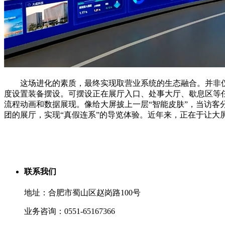
这场进化的素质，最终实现取营业系统的生态融合。并非仅
度设置装备摆设。可摆设正在展厅入口、处事大厅、歇息区等任
流程动画和数据展现。像给大屏披上一层“智能皮肤”，当访客
团的展厅，实现“真假连系”的导览体验。近年来，正在于让大屏
联系我们
地址：合肥市蜀山区赵岗路100号
业务咨询：0551-65167366