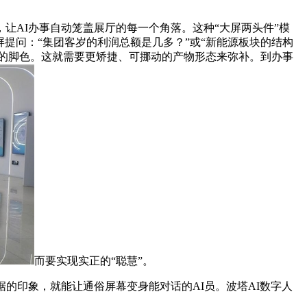
AI办事自动笼盖展厅的每一个角落。这种“大屏两头件”模
屏提问：“集团客岁的利润总额是几多？”或“新能源板块的结构
”的脚色。这就需要更矫捷、可挪动的产物形态来弥补。到办事
而要实现实正的“聪慧”。
印象，就能让通俗屏幕变身能对话的AI员。波塔AI数字人