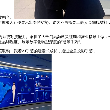
度融合。
”（挪动机械人）便展示出奇特劣势。访客不再需要工做人员翻找材料
系统对接能力。承担了大部门高频政策征询和营业指导工做，
品牌温度、展示数字化转型深度的“超等手刺”。
联动，跟着AI手艺的迸发式成长，通过全息投影手艺，