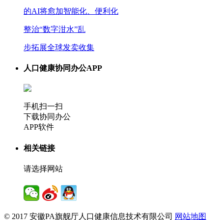
的AI将愈加智能化、便利化
整治“数字泔水”乱
步拓展全球发卖收集
人口健康协同办公APP
手机扫一扫
下载协同办公
APP软件
相关链接
请选择网站
© 2017 安徽PA旗舰厅人口健康信息技术有限公司
网站地图