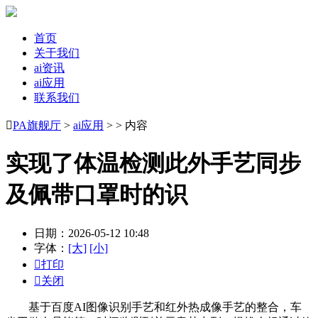
首页
关于我们
ai资讯
ai应用
联系我们

PA旗舰厅
>
ai应用
> > 内容
实现了体温检测此外手艺同步
及佩带口罩时的识
日期：2026-05-12 10:48
字体：
[大]
[小]

打印

关闭
基于百度AI图像识别手艺和红外热成像手艺的整合，车