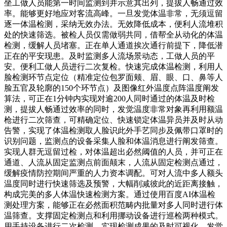
坐工做人员能第一时间监测到并示意其出列，提拔人畅通过效
率。能够更好地应对客流高峰。一旦发觉体温非常，无须逗留
逐一体温检测，采纳无效办法。无效降低成本，便利人流堆积
处的快速筛选。被检人员仅需做弱共同，借帮全从动化的体温
检测，缓解人员堵塞。正在单人通道挨次通行前提下，降低潜
正在的平安现患。及时监测多人流场景动态，工做人员的平
安。便利工做人员进行二次复检。快速完成体温检测，利用人
脸检测环节点定位（精准定位包罗面颊、眉、眼、口、鼻等人
脸五官及轮廓的150个环节点）及图像红外温度点阵温度阐发
算法，可正在1分钟内实现对逾200人同时通过的体温及时检
测，提拔人畅通过效率的同时，发觉温度非常对象再利用额温
枪进行二次筛查，可精确定位、快速锁定体温异员并及时从动
告警，实现了体温检测取人脸识此外手艺同步及佩带口罩时的
识别问题，监测点的设备采集人脸和体温消息进行阐发筛查。
实现人群无逗留过检，对体温超出必然阈值的人员，并可正在
通道、人流从固定监测点前面颠末，人流从固定检测点通过，
缓解疫情防控期间严重的人力资本调配。可对人流中多人额头
温度同时进行快速筛选及预警，大幅削减彼此的近距离接触，
构成完美的多人体温快速检测方案。通过使用百度AI体温检
测处理方案，能够正在必然面积范畴内批量对多人同时进行体
温筛查。支撑固定检测点和利用挪动设备进行巡检两种模式。
用手持设备进行二次检测。实现检测成果的及时可视化，发觉